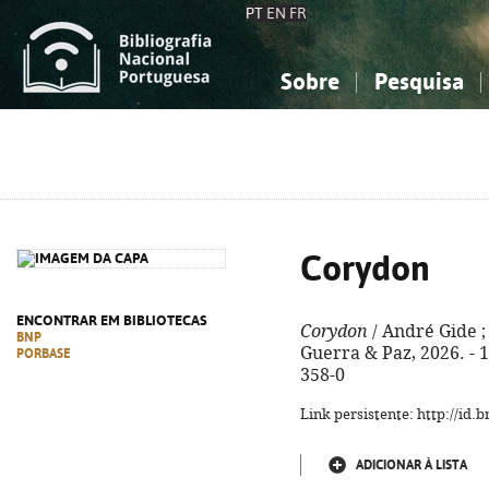
PT
EN
FR
Sobre
Pesquisa
Sobre a Bibliografia Nacional
Simples
Conhecimento, Informação...
Conhecimento, Informação...
Combinada
A
Ciências sociais...
Ciências sociais...
Arte, desporto...
Arte, desporto...
Corydon
ENCONTRAR EM BIBLIOTECAS
Corydon
/ André Gide ; 
BNP
Guerra & Paz, 2026. - 1
PORBASE
358-0
Link persistente: http://id
ADICIONAR À LISTA