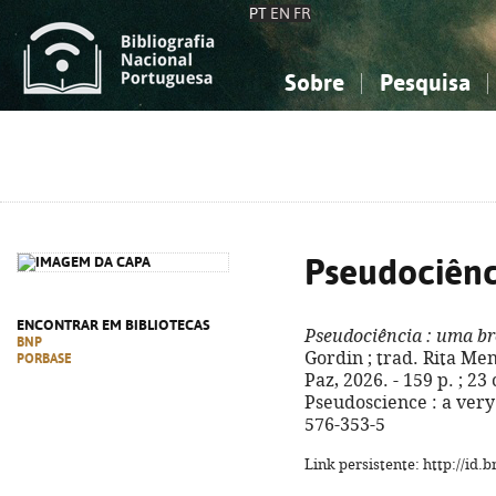
PT
EN
FR
Sobre
Pesquisa
Sobre a Bibliografia Nacional
Simples
Conhecimento, Informação...
Conhecimento, Informação...
Combinada
A
Ciências sociais...
Ciências sociais...
Arte, desporto...
Arte, desporto...
Pseudociênc
ENCONTRAR EM BIBLIOTECAS
Pseudociência
: uma br
BNP
Gordin ; trad. Rita Men
PORBASE
Paz, 2026. - 159 p. ; 23 
Pseudoscience : a very
576-353-5
Link persistente: http://id