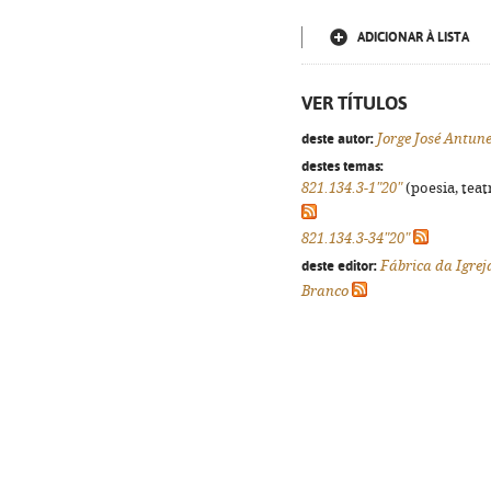
ADICIONAR À LISTA
VER TÍTULOS
deste autor:
Jorge José Antune
destes temas:
821.134.3-1"20"
(poesia, teat
821.134.3-34"20"
deste editor:
Fábrica da Igrej
Branco