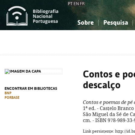
PT
EN
FR
Sobre
Pesquisa
Sobre a Bibliografia Nacional
Simples
Conhecimento, Informação...
Conhecimento, Informação...
Combinada
A
Ciências sociais...
Ciências sociais...
Arte, desporto...
Arte, desporto...
Contos e po
descalço
ENCONTRAR EM BIBLIOTECAS
BNP
PORBASE
Contos e poemas de pé 
1ª ed. - Castelo Branco
São Miguel da Sé de Cast
cm. - ISBN 978-989-33-
Link persistente: http://id