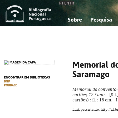
PT
EN
FR
Sobre
Pesquisa
Sobre a Bibliografia Nacional
Simples
Conhecimento, Informação...
Conhecimento, Informação...
Combinada
A
Ciências sociais...
Ciências sociais...
Arte, desporto...
Arte, desporto...
Memorial do
Saramago
ENCONTRAR EM BIBLIOTECAS
BNP
PORBASE
Memorial do convento 
cartões, 12 º ano
. - [S.
cartões) : il. ; 18 cm. 
Link persistente: http://id