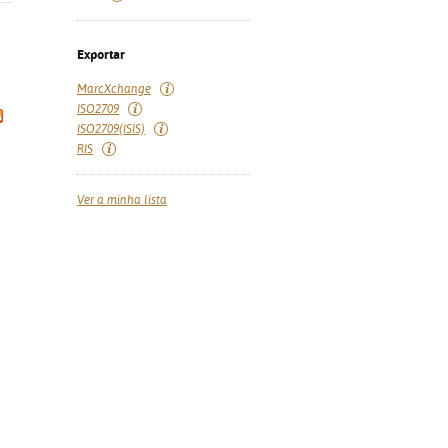
Exportar
MarcXchange
ISO2709
ISO2709(ISIS)
RIS
Ver a minha lista