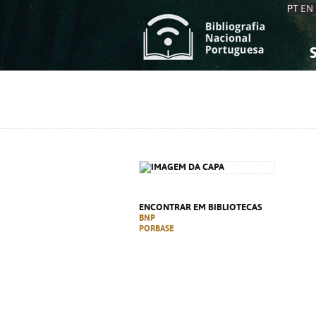
PT
EN
S
S
C
C
C
C
A
A
ENCONTRAR EM BIBLIOTECAS
BNP
PORBASE