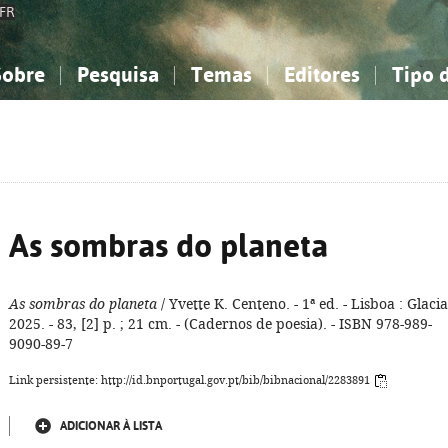
FR
Sobre
Pesquisa
Temas
Editores
Tipo 
obre a Bibliografia Nacional
imples
onhecimento, Informação...
onhecimento, Informação...
Combinada
A minha lista
Como utilizar
Filosofia, psicologia...
Filosofia, psicologia...
Perguntas frequente
iências sociais...
iências sociais...
Ciências exatas e naturais...
Ciências exatas e naturais...
rte, desporto...
rte, desporto...
Literatura, linguística...
Literatura, linguística...
As sombras do planeta
As sombras do planeta
/ Yvette K. Centeno. - 1ª ed. - Lisboa : Glacia
2025. - 83, [2] p. ; 21 cm. - (Cadernos de poesia). - ISBN 978-989-
9090-89-7
Link persistente: http://id.bnportugal.gov.pt/bib/bibnacional/2283891
ADICIONAR À LISTA