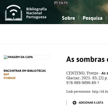
PT
EN
FR
Sobre
Pesquisa
Sobre a Bibliografia Nacional
Simples
Conhecimento, Informação...
Conhecimento, Informação...
Combinada
A
Ciências sociais...
Ciências sociais...
Arte, desporto...
Arte, desporto...
As sombras 
ENCONTRAR EM BIBLIOTECAS
As 
CENTENO, Yvette -
BNP
Glaciar, 2025. 83, [2] 
PORBASE
978-989-9090-89-7
Link persistente: http://id
ADICIONAR À LISTA