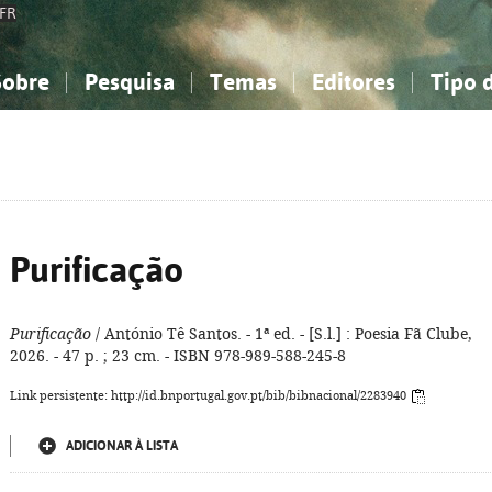
FR
Sobre
Pesquisa
Temas
Editores
Tipo 
obre a Bibliografia Nacional
imples
onhecimento, Informação...
onhecimento, Informação...
Combinada
A minha lista
Como utilizar
Filosofia, psicologia...
Filosofia, psicologia...
Perguntas frequente
iências sociais...
iências sociais...
Ciências exatas e naturais...
Ciências exatas e naturais...
rte, desporto...
rte, desporto...
Literatura, linguística...
Literatura, linguística...
Purificação
Purificação
/ António Tê Santos. - 1ª ed. - [S.l.] : Poesia Fã Clube,
2026. - 47 p. ; 23 cm. - ISBN 978-989-588-245-8
Link persistente: http://id.bnportugal.gov.pt/bib/bibnacional/2283940
ADICIONAR À LISTA