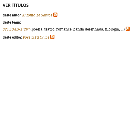
VER TÍTULOS
deste autor:
António Tê Santos
deste tema:
821.134.3-1"20"
(poesia, teatro, romance, banda desenhada, filologia, ...)
deste editor:
Poesia Fã Clube