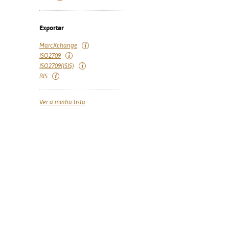
Exportar
MarcXchange
ISO2709
ISO2709(ISIS)
RIS
Ver a minha lista