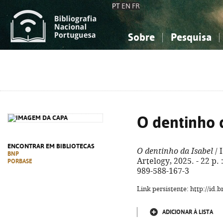
PT
EN
FR
Sobre
Pesquisa
Sobre a Bibliografia Nacional
Simples
Conhecimento, Informação...
Conhecimento, Informação...
Combinada
A
Ciências sociais...
Ciências sociais...
Arte, desporto...
Arte, desporto...
O dentinho 
ENCONTRAR EM BIBLIOTECAS
O dentinho da Isabel
/ 
BNP
Artelogy, 2025. - 22 p. :
PORBASE
989-588-167-3
Link persistente: http://id
ADICIONAR À LISTA