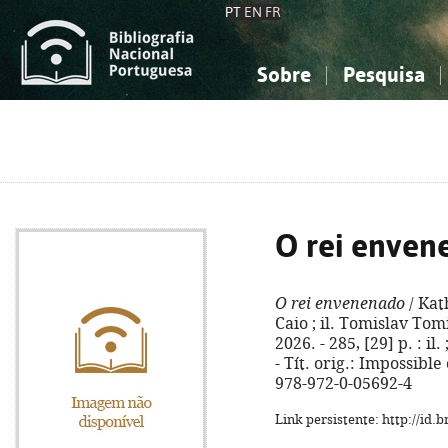
PT
EN
FR
Sobre
Pesquisa
Sobre a Bibliografia Nacional
Simples
Conhecimento, Informação...
Conhecimento, Informação...
Combinada
A
Ciências sociais...
Ciências sociais...
Arte, desporto...
Arte, desporto...
O rei enven
O rei envenenado
/ Kat
Caio ; il. Tomislav Tomi
2026. - 285, [29] p. : il
- Tít. orig.: Impossibl
978-972-0-05692-4
Link persistente: http://id