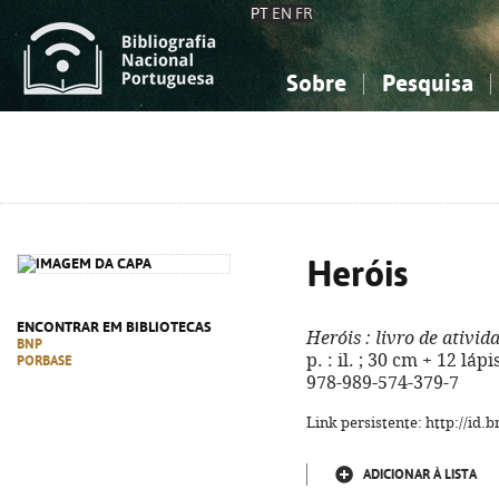
PT
EN
FR
Sobre
Pesquisa
Sobre a Bibliografia Nacional
Simples
Conhecimento, Informação...
Conhecimento, Informação...
Combinada
A
Ciências sociais...
Ciências sociais...
Arte, desporto...
Arte, desporto...
Heróis
ENCONTRAR EM BIBLIOTECAS
Heróis
: livro de ativid
BNP
p. : il. ; 30 cm + 12 láp
PORBASE
978-989-574-379-7
Link persistente: http://id
ADICIONAR À LISTA