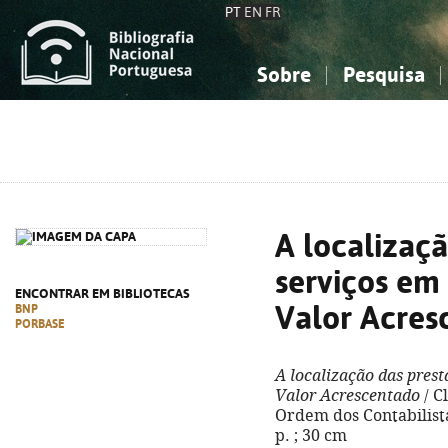
PT
EN
FR
Sobre
Pesquisa
Sobre a Bibliografia Nacional
Simples
Conhecimento, Informação...
Conhecimento, Informação...
Combinada
A
Ciências sociais...
Ciências sociais...
Arte, desporto...
Arte, desporto...
A localizaç
serviços em
ENCONTRAR EM BIBLIOTECAS
Valor Acres
BNP
PORBASE
A localização das prest
Valor Acrescentado
/ C
Ordem dos Contabilistas
p. ; 30 cm