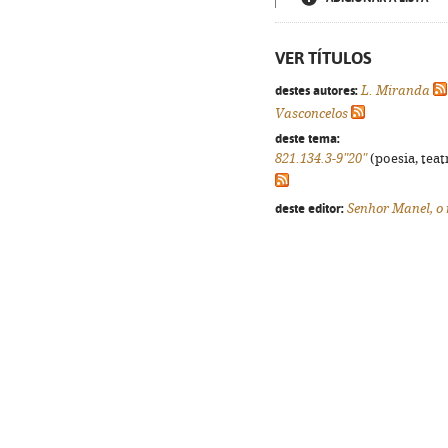
VER TÍTULOS
destes autores:
L. Miranda
Vasconcelos
deste tema:
821.134.3-9"20"
(poesia, teat
deste editor:
Senhor Manel, 