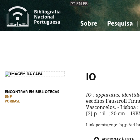
PT
EN
FR
Sobre
Pesquisa
Sobre a Bibliografia Nacional
Simples
Conhecimento, Informação...
Conhecimento, Informação...
Combinada
A
Ciências sociais...
Ciências sociais...
Arte, desporto...
Arte, desporto...
IO
ENCONTRAR EM BIBLIOTECAS
IO
: apparatus, identid
BNP
escólios Faustroll Finn
PORBASE
Vasconcelos. - Lisboa 
[3] p. : il. ; 20 cm. - 
Link persistente: http://id
ADICIONAR À LISTA