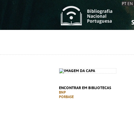
PT
EN
S
S
C
C
C
C
A
A
ENCONTRAR EM BIBLIOTECAS
BNP
PORBASE