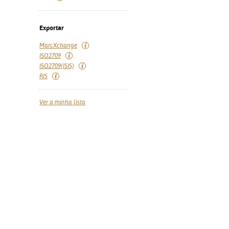
Exportar
MarcXchange
ISO2709
ISO2709(ISIS)
RIS
Ver a minha lista