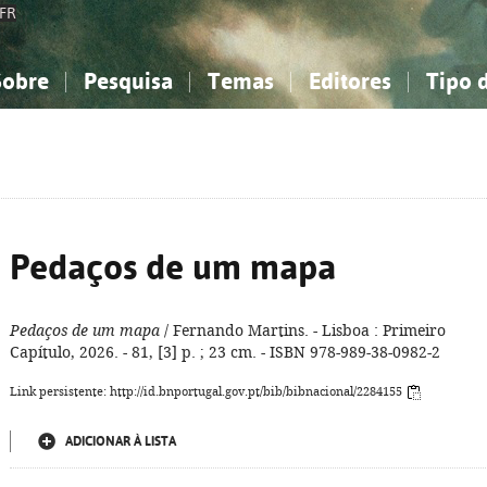
FR
Sobre
Pesquisa
Temas
Editores
Tipo 
obre a Bibliografia Nacional
imples
onhecimento, Informação...
onhecimento, Informação...
Combinada
A minha lista
Como utilizar
Filosofia, psicologia...
Filosofia, psicologia...
Perguntas frequente
iências sociais...
iências sociais...
Ciências exatas e naturais...
Ciências exatas e naturais...
rte, desporto...
rte, desporto...
Literatura, linguística...
Literatura, linguística...
Pedaços de um mapa
Pedaços de um mapa
/ Fernando Martins. - Lisboa : Primeiro
Capítulo, 2026. - 81, [3] p. ; 23 cm. - ISBN 978-989-38-0982-2
Link persistente: http://id.bnportugal.gov.pt/bib/bibnacional/2284155
ADICIONAR À LISTA