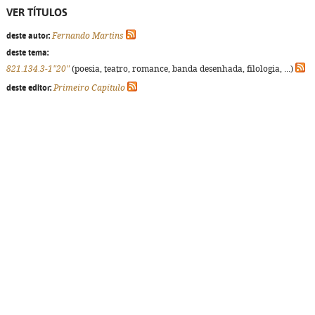
VER TÍTULOS
deste autor:
Fernando Martins
deste tema:
821.134.3-1"20"
(poesia, teatro, romance, banda desenhada, filologia, ...)
deste editor:
Primeiro Capítulo