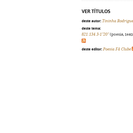
VER TÍTULOS
deste autor:
Tininha Rodrigu
deste tema:
821.134.3-1"20"
(poesia, teat
deste editor:
Poesia Fã Clube