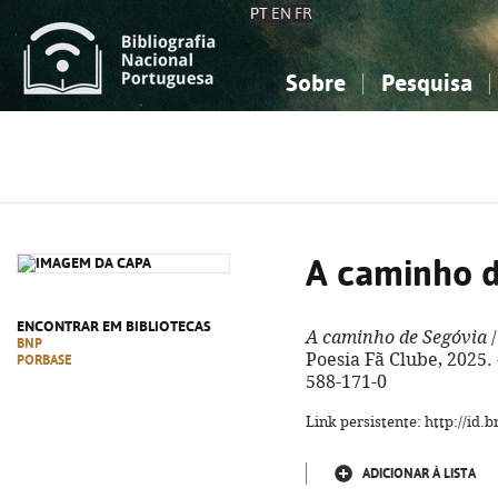
PT
EN
FR
Sobre
Pesquisa
Sobre a Bibliografia Nacional
Simples
Conhecimento, Informação...
Conhecimento, Informação...
Combinada
A
Ciências sociais...
Ciências sociais...
Arte, desporto...
Arte, desporto...
A caminho d
ENCONTRAR EM BIBLIOTECAS
A caminho de Segóvia
/
BNP
Poesia Fã Clube, 2025. -
PORBASE
588-171-0
Link persistente: http://id
ADICIONAR À LISTA