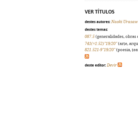
VER TÍTULOS
destes autores:
Naoki Urasa
destes temas:
087.5
(generalidades, obras d
741(=1:52)"19/20"
(arte, arqu
821.521-9"19/20"
(poesia, tea
deste editor:
Devir