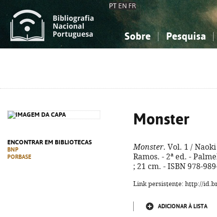
PT
EN
FR
Sobre
Pesquisa
Sobre a Bibliografia Nacional
Simples
Conhecimento, Informação...
Conhecimento, Informação...
Combinada
A
Ciências sociais...
Ciências sociais...
Arte, desporto...
Arte, desporto...
Monster
ENCONTRAR EM BIBLIOTECAS
Monster
. Vol. 1 / Naok
BNP
Ramos. - 2ª ed. - Palmela
PORBASE
; 21 cm. - ISBN 978-98
Link persistente: http://id
ADICIONAR À LISTA