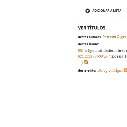
ADICIONAR À LISTA
VER TÍTULOS
destes autores:
Ransom Riggs
destes temas:
087.5
(generalidades, obras d
821.111(73)-93"20"
(poesia, 
...)
deste editor:
Relógio d'Água