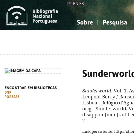
PT
EN
FR
Sobre
Pesquisa
Sobre a Bibliografia Nacional
Simples
Conhecimento, Informação...
Conhecimento, Informação...
Combinada
A
Ciências sociais...
Ciências sociais...
Arte, desporto...
Arte, desporto...
Sunderworl
ENCONTRAR EM BIBLIOTECAS
Sunderworld
. Vol. 1, 
BNP
Leopold Berry / Ransom 
PORBASE
Lisboa : Relógio d'Água, 
orig.: Sunderworld, Vo
disappointments of Leo
2
Link persistente: http://id