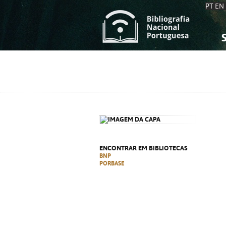
PT
EN
S
S
C
C
C
C
A
A
ENCONTRAR EM BIBLIOTECAS
BNP
PORBASE