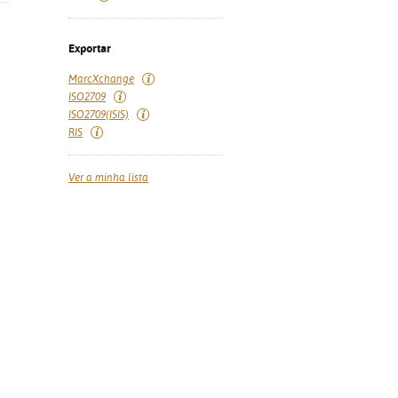
Exportar
MarcXchange
ISO2709
ISO2709(ISIS)
RIS
Ver a minha lista