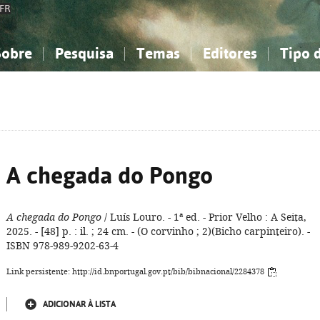
FR
Sobre
Pesquisa
Temas
Editores
Tipo 
obre a Bibliografia Nacional
imples
onhecimento, Informação...
onhecimento, Informação...
Combinada
A minha lista
Como utilizar
Filosofia, psicologia...
Filosofia, psicologia...
Perguntas frequente
iências sociais...
iências sociais...
Ciências exatas e naturais...
Ciências exatas e naturais...
rte, desporto...
rte, desporto...
Literatura, linguística...
Literatura, linguística...
A chegada do Pongo
A chegada do Pongo
/ Luís Louro. - 1ª ed. - Prior Velho : A Seita,
2025. - [48] p. : il. ; 24 cm. - (O corvinho ; 2)(Bicho carpinteiro). -
ISBN 978-989-9202-63-4
Link persistente: http://id.bnportugal.gov.pt/bib/bibnacional/2284378
ADICIONAR À LISTA