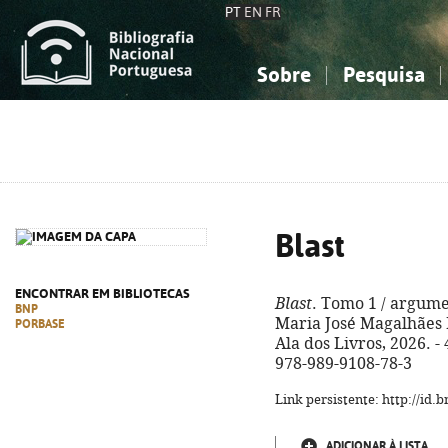
PT
EN
FR
Sobre
Pesquisa
Sobre a Bibliografia Nacional
Simples
Conhecimento, Informação...
Conhecimento, Informação...
Combinada
A
Ciências sociais...
Ciências sociais...
Arte, desporto...
Arte, desporto...
Blast
ENCONTRAR EM BIBLIOTECAS
Blast
. Tomo 1 / argume
BNP
Maria José Magalhães P
PORBASE
Ala dos Livros, 2026. - 4
978-989-9108-78-3
Link persistente: http://id
ADICIONAR À LISTA