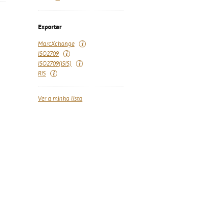
Exportar
MarcXchange
ISO2709
ISO2709(ISIS)
RIS
Ver a minha lista