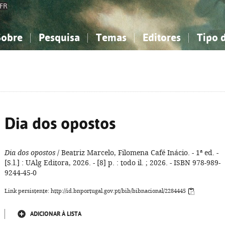
FR
Sobre
Pesquisa
Temas
Editores
Tipo 
obre a Bibliografia Nacional
imples
onhecimento, Informação...
onhecimento, Informação...
Combinada
A minha lista
Como utilizar
Filosofia, psicologia...
Filosofia, psicologia...
Perguntas frequente
iências sociais...
iências sociais...
Ciências exatas e naturais...
Ciências exatas e naturais...
rte, desporto...
rte, desporto...
Literatura, linguística...
Literatura, linguística...
Dia dos opostos
Dia dos opostos
/ Beatriz Marcelo, Filomena Café Inácio. - 1ª ed. -
[S.l.] : UAlg Editora, 2026. - [8] p. : todo il. ; 2026. - ISBN 978-989-
9244-45-0
Link persistente: http://id.bnportugal.gov.pt/bib/bibnacional/2284445
ADICIONAR À LISTA