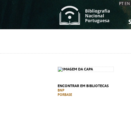
PT
EN
S
S
C
C
C
C
A
A
ENCONTRAR EM BIBLIOTECAS
BNP
PORBASE