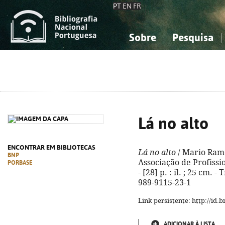
PT
EN
FR
Sobre
Pesquisa
Sobre a Bibliografia Nacional
Simples
Conhecimento, Informação...
Conhecimento, Informação...
Combinada
A
Ciências sociais...
Ciências sociais...
Arte, desporto...
Arte, desporto...
Lá no alto
ENCONTRAR EM BIBLIOTECAS
Lá no alto
/ Mario Ramos
BNP
Associação de Profissi
PORBASE
- [28] p. : il. ; 25 cm. -
989-9115-23-1
Link persistente: http://id
ADICIONAR À LISTA