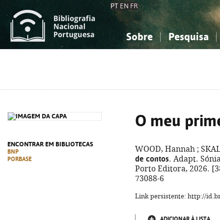
PT
EN
FR
Sobre
Pesquisa
Sobre a Bibliografia Nacional
Simples
Conhecimento, Informação...
Conhecimento, Informação...
Combinada
A
Ciências sociais...
Ciências sociais...
Arte, desporto...
Arte, desporto...
O meu prime
ENCONTRAR EM BIBLIOTECAS
WOOD, Hannah ; SKALT
BNP
de contos
. Adapt. Sónia
PORBASE
Porto Editora, 2026. [38
73088-6
Link persistente: http://id
ADICIONAR À LISTA