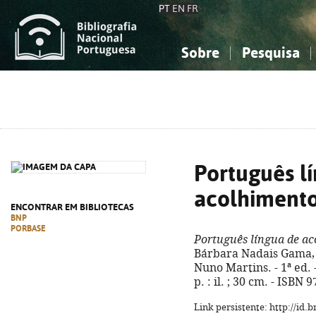
PT
EN
FR
Sobre
Pesquisa
Sobre a Bibliografia Nacional
Simples
Conhecimento, Informação...
Conhecimento, Informação...
Combinada
A
Ciências sociais...
Ciências sociais...
Arte, desporto...
Arte, desporto...
Português l
acolhiment
ENCONTRAR EM BIBLIOTECAS
BNP
PORBASE
Português língua de a
Bárbara Nadais Gama, T
Nuno Martins. - 1ª ed. - 
p. : il. ; 30 cm. - ISBN
Link persistente: http://id