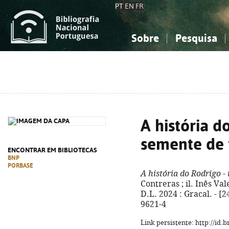
PT
EN
FR
Sobre
Pesquisa
Sobre a Bibliografia Nacional
Simples
Conhecimento, Informação...
Conhecimento, Informação...
Combinada
A
Ciências sociais...
Ciências sociais...
Arte, desporto...
Arte, desporto...
A história d
semente de 
ENCONTRAR EM BIBLIOTECAS
BNP
PORBASE
A história do Rodrigo -
Contreras ; il. Inês Vale
D.L. 2024 : Gracal. - [24
9621-4
Link persistente: http://id