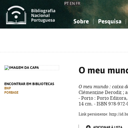
PT
EN
FR
Sobre
Pesquisa
Sobre a Bibliografia Nacional
Simples
Conhecimento, Informação...
Conhecimento, Informação...
Combinada
A
Ciências sociais...
Ciências sociais...
Arte, desporto...
Arte, desporto...
O meu mun
ENCONTRAR EM BIBLIOTECAS
O meu mundo
: caixa d
BNP
Clémentine Derodit ; ad
PORBASE
- Porto : Porto Editora, 
14 cm. - ISBN 978-972-
Link persistente: http://id
ADICIONAR À LISTA