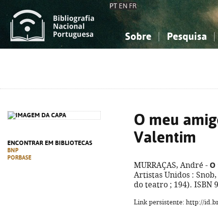
PT
EN
FR
Sobre
Pesquisa
Sobre a Bibliografia Nacional
Simples
Conhecimento, Informação...
Conhecimento, Informação...
Combinada
A
Ciências sociais...
Ciências sociais...
Arte, desporto...
Arte, desporto...
O meu amigo
Valentim
ENCONTRAR EM BIBLIOTECAS
BNP
PORBASE
O 
MURRAÇAS, André -
Artistas Unidos : Snob, 
do teatro ; 194). ISBN
Link persistente: http://id