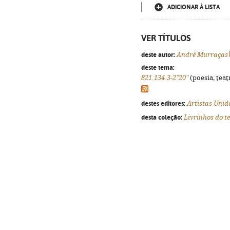
ADICIONAR À LISTA
VER TÍTULOS
deste autor:
André Murraças
deste tema:
821.134.3-2"20"
(poesia, teat
destes editores:
Artistas Unid
desta coleção:
Livrinhos do t