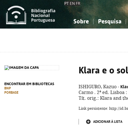
PT
EN
FR
Sobre
Pesquisa
Sobre a Bibliografia Nacional
Simples
Conhecimento, Informação...
Conhecimento, Informação...
Combinada
A
Ciências sociais...
Ciências sociais...
Arte, desporto...
Arte, desporto...
Klara e o so
ENCONTRAR EM BIBLIOTECAS
Kla
ISHIGURO, Kazuo -
BNP
Carmo . 2ª ed. Lisboa : 
PORBASE
Tít. orig.: Klara and t
Link persistente: http://id
ADICIONAR À LISTA