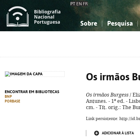
PT
EN
FR
Sobre
Pesquisa
Sobre a Bibliografia Nacional
Simples
Conhecimento, Informação...
Conhecimento, Informação...
Combinada
A
Ciências sociais...
Ciências sociais...
Arte, desporto...
Arte, desporto...
Os irmãos B
ENCONTRAR EM BIBLIOTECAS
Os irmãos Burgess
/ El
BNP
Antunes. - 1ª ed. - Lisb
PORBASE
cm. - Tít. orig.: The B
Link persistente: http://id
ADICIONAR À LISTA