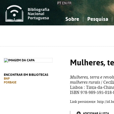
PT
EN
FR
Sobre
Pesquisa
Sobre a Bibliografia Nacional
Simples
Conhecimento, Informação...
Conhecimento, Informação...
Combinada
A
Ciências sociais...
Ciências sociais...
Arte, desporto...
Arte, desporto...
Mulheres, t
ENCONTRAR EM BIBLIOTECAS
Mulheres, terra e revo
BNP
mulheres rurais
/ Cecíl
PORBASE
Lisboa : Tinta-da-China, 
ISBN 978-989-595-018-
Link persistente: http://id
ADICIONAR À LISTA