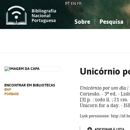
PT
EN
FR
Sobre
Pesquisa
Sobre a Bibliografia Nacional
Simples
Conhecimento, Informação...
Conhecimento, Informação...
Combinada
A
Ciências sociais...
Ciências sociais...
Arte, desporto...
Arte, desporto...
Unicórnio p
ENCONTRAR EM BIBLIOTECAS
Unicórnio por um dia
/
BNP
Cortesão. - 3ª ed. - Li
PORBASE
[3] p. : todo il. ; 21 cm.
Unicorn for a day. - I
Link persistente: http://id
ADICIONAR À LISTA