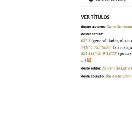
VER TÍTULOS
destes autores:
Dana Simpso
destes temas:
087.5
(generalidades, obras d
741(=1:73)"19/20"
(arte, arqu
821.111(73)-9"19/20"
(poesia,
...)
deste editor:
Nuvem de Letra
desta coleção:
Bia e o unicórn