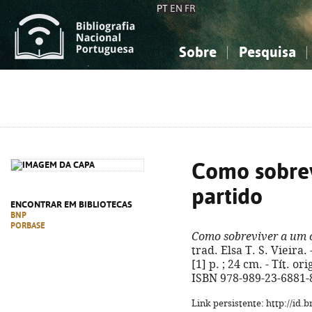
PT
EN
FR
Sobre
Pesquisa
Sobre a Bibliografia Nacional
Simples
Conhecimento, Informação...
Conhecimento, Informação...
Combinada
A
Ciências sociais...
Ciências sociais...
Arte, desporto...
Arte, desporto...
Como sobrev
partido
ENCONTRAR EM BIBLIOTECAS
BNP
PORBASE
Como sobreviver a um 
trad. Elsa T. S. Vieira. 
[1] p. ; 24 cm. - Tít. or
ISBN 978-989-23-6881-
Link persistente: http://id