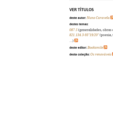
VER TÍTULOS
deste autor:
Nuno Caravela
destes temas:
087.5
(generalidades, obras d
821.134.3-93"19/20"
(poesia, 
...)
deste editor:
Booksmile
desta coleção:
Os renováveis