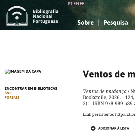
PT
EN
FR
Sobre
Pesquisa
Sobre a Bibliografia Nacional
Simples
Conhecimento, Informação...
Conhecimento, Informação...
Combinada
A
Ciências sociais...
Ciências sociais...
Arte, desporto...
Arte, desporto...
Ventos de 
ENCONTRAR EM BIBLIOTECAS
Ventos de mudança
/ N
BNP
Booksmile, 2026. - 124, [
PORBASE
3). - ISBN 978-989-589
Link persistente: http://id
ADICIONAR À LISTA