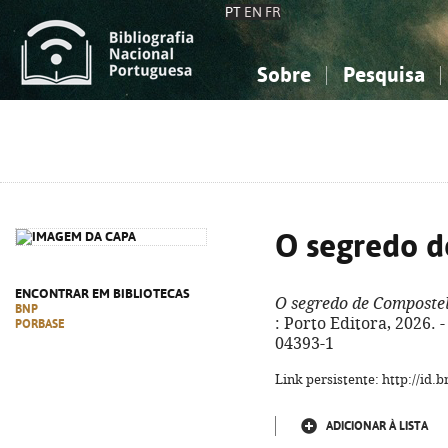
PT
EN
FR
Sobre
Pesquisa
Sobre a Bibliografia Nacional
Simples
Conhecimento, Informação...
Conhecimento, Informação...
Combinada
A
Ciências sociais...
Ciências sociais...
Arte, desporto...
Arte, desporto...
O segredo 
ENCONTRAR EM BIBLIOTECAS
O segredo de Composte
BNP
: Porto Editora, 2026. -
PORBASE
04393-1
Link persistente: http://id
ADICIONAR À LISTA