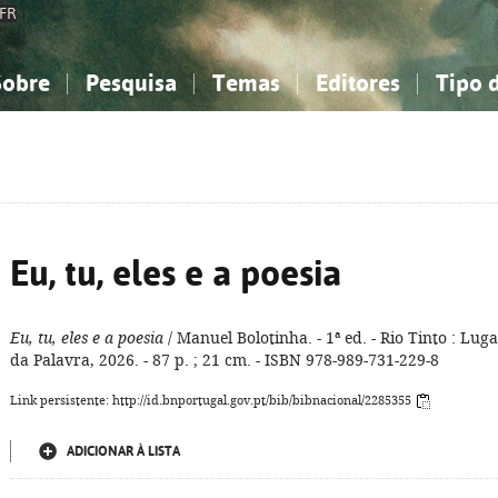
FR
Sobre
Pesquisa
Temas
Editores
Tipo 
obre a Bibliografia Nacional
imples
onhecimento, Informação...
onhecimento, Informação...
Combinada
A minha lista
Como utilizar
Filosofia, psicologia...
Filosofia, psicologia...
Perguntas frequente
iências sociais...
iências sociais...
Ciências exatas e naturais...
Ciências exatas e naturais...
rte, desporto...
rte, desporto...
Literatura, linguística...
Literatura, linguística...
Eu, tu, eles e a poesia
Eu, tu, eles e a poesia
/ Manuel Bolotinha. - 1ª ed. - Rio Tinto : Lug
da Palavra, 2026. - 87 p. ; 21 cm. - ISBN 978-989-731-229-8
Link persistente: http://id.bnportugal.gov.pt/bib/bibnacional/2285355
ADICIONAR À LISTA