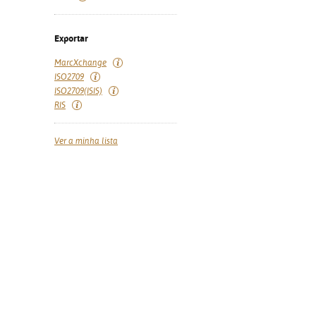
Exportar
MarcXchange
ISO2709
ISO2709(ISIS)
RIS
Ver a minha lista