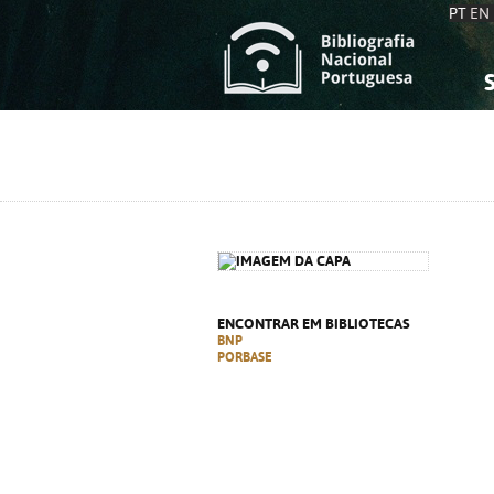
PT
EN
S
S
C
C
C
C
A
A
ENCONTRAR EM BIBLIOTECAS
BNP
PORBASE