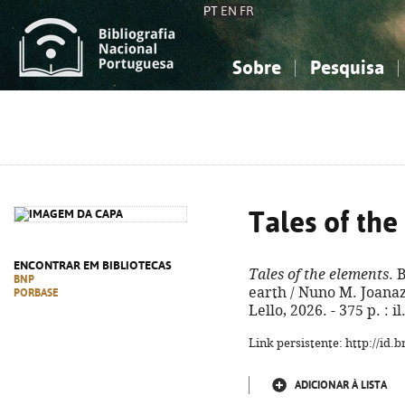
PT
EN
FR
Sobre
Pesquisa
Sobre a Bibliografia Nacional
Simples
Conhecimento, Informação...
Conhecimento, Informação...
Combinada
A
Ciências sociais...
Ciências sociais...
Arte, desporto...
Arte, desporto...
Tales of th
ENCONTRAR EM BIBLIOTECAS
Tales of the elements
. 
BNP
earth / Nuno M. Joanaz 
PORBASE
Lello, 2026. - 375 p. : 
Link persistente: http://id
ADICIONAR À LISTA