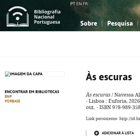
PT
EN
FR
Sobre
Pesquisa
Sobre a Bibliografia Nacional
Simples
Conhecimento, Informação...
Conhecimento, Informação...
Combinada
A
Ciências sociais...
Ciências sociais...
Arte, desporto...
Arte, desporto...
Às escuras
ENCONTRAR EM BIBLIOTECAS
Às escuras
/ Navessa Al
BNP
- Lisboa : Euforia, 2026.
PORBASE
out. - ISBN 978-989-35
Link persistente: http://id
ADICIONAR À LISTA