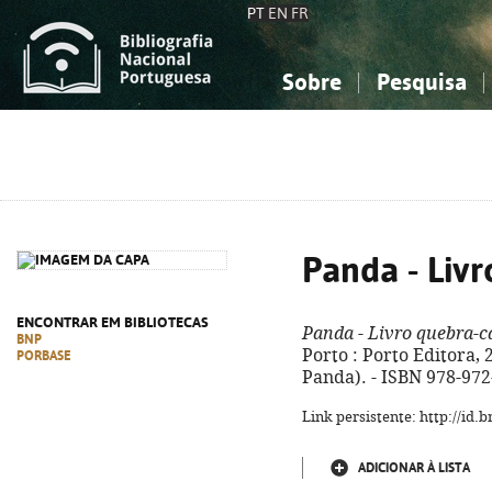
PT
EN
FR
Sobre
Pesquisa
Sobre a Bibliografia Nacional
Simples
Conhecimento, Informação...
Conhecimento, Informação...
Combinada
A
Ciências sociais...
Ciências sociais...
Arte, desporto...
Arte, desporto...
Panda - Liv
ENCONTRAR EM BIBLIOTECAS
Panda - Livro quebra-c
BNP
Porto : Porto Editora, 20
PORBASE
Panda). - ISBN 978-972
Link persistente: http://id
ADICIONAR À LISTA