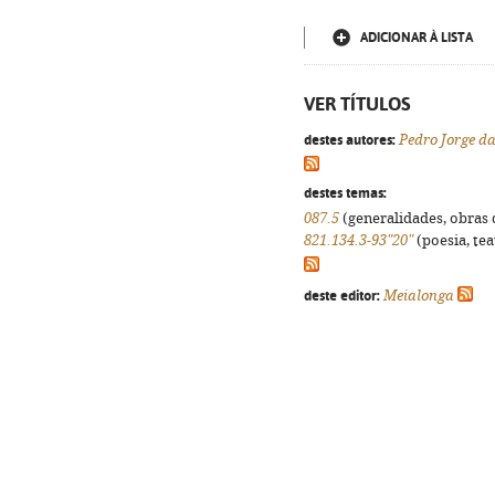
ADICIONAR À LISTA
VER TÍTULOS
destes autores:
Pedro Jorge da
destes temas:
087.5
(generalidades, obras d
821.134.3-93"20"
(poesia, tea
deste editor:
Meialonga