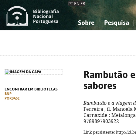
PT
EN
FR
Sobre
Pesquisa
Sobre a Bibliografia Nacional
Simples
Conhecimento, Informação...
Conhecimento, Informação...
Combinada
A
Ciências sociais...
Ciências sociais...
Arte, desporto...
Arte, desporto...
Rambutão e
sabores
ENCONTRAR EM BIBLIOTECAS
BNP
PORBASE
Rambutão e a viagem d
Ferreira ; il. Manoela M
Carnaxide : Meialonga, 2
9789897903922
Link persistente: http://id