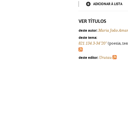
ADICIONAR À LISTA
VER TÍTULOS
deste autor:
Maria João Amar
deste tema:
821.134.3-34"20"
(poesia, tea
deste editor:
Urutau