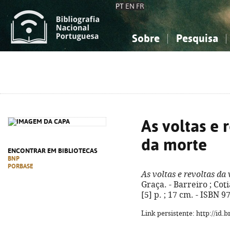
PT
EN
FR
Sobre
Pesquisa
Sobre a Bibliografia Nacional
Simples
Conhecimento, Informação...
Conhecimento, Informação...
Combinada
A
Ciências sociais...
Ciências sociais...
Arte, desporto...
Arte, desporto...
As voltas e 
da morte
ENCONTRAR EM BIBLIOTECAS
BNP
PORBASE
As voltas e revoltas da
Graça. - Barreiro ; Coti
[5] p. ; 17 cm. - ISBN 
Link persistente: http://id