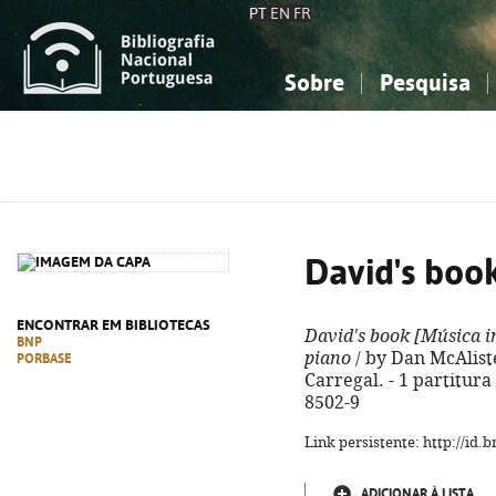
PT
EN
FR
Sobre
Pesquisa
Sobre a Bibliografia Nacional
Simples
Conhecimento, Informação...
Conhecimento, Informação...
Combinada
A
Ciências sociais...
Ciências sociais...
Arte, desporto...
Arte, desporto...
David's boo
ENCONTRAR EM BIBLIOTECAS
David's book
[Música i
BNP
piano
/ by Dan McAlister
PORBASE
Carregal. - 1 partitura 
8502-9
Link persistente: http://id
ADICIONAR À LISTA