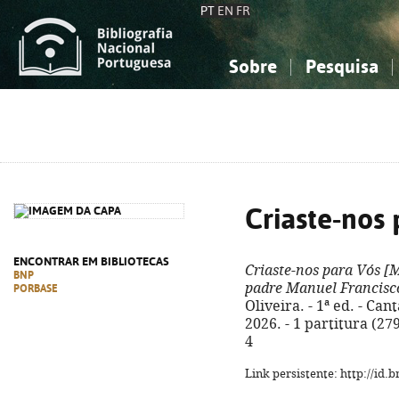
PT
EN
FR
Sobre
Pesquisa
Sobre a Bibliografia Nacional
Simples
Conhecimento, Informação...
Conhecimento, Informação...
Combinada
A
Ciências sociais...
Ciências sociais...
Arte, desporto...
Arte, desporto...
Criaste-nos 
ENCONTRAR EM BIBLIOTECAS
Criaste-nos para Vós
[M
BNP
padre Manuel Francis
PORBASE
Oliveira. - 1ª ed. - C
2026. - 1 partitura (27
4
Link persistente: http://id