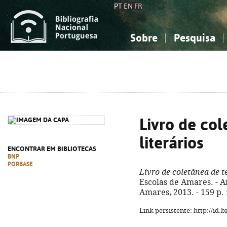
PT
EN
FR
Sobre
Pesquisa
Sobre a Bibliografia Nacional
Simples
Conhecimento, Informação...
Conhecimento, Informação...
Combinada
A
Ciências sociais...
Ciências sociais...
Arte, desporto...
Arte, desporto...
Livro de col
literários
ENCONTRAR EM BIBLIOTECAS
BNP
PORBASE
Livro de coletânea de te
Escolas de Amares. - 
Amares, 2013. - 159 p. :
Link persistente: http://id