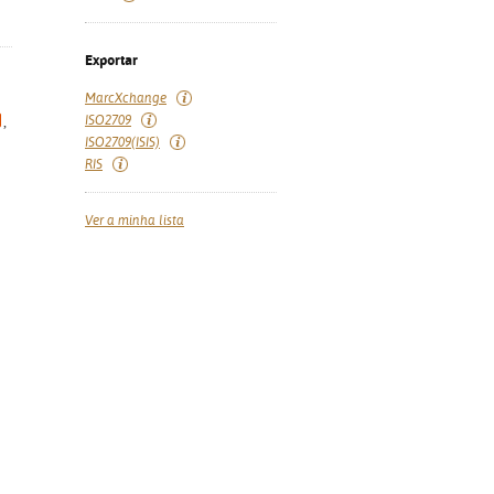
Exportar
MarcXchange
ISO2709
,
ISO2709(ISIS)
RIS
Ver a minha lista