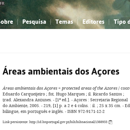
FR
Sobre
Pesquisa
Temas
Editores
Tipo 
obre a Bibliografia Nacional
imples
onhecimento, Informação...
onhecimento, Informação...
Combinada
A minha lista
Como utilizar
Filosofia, psicologia...
Filosofia, psicologia...
Perguntas frequente
iências sociais...
iências sociais...
Ciências exatas e naturais...
Ciências exatas e naturais...
rte, desporto...
rte, desporto...
Literatura, linguística...
Literatura, linguística...
Áreas ambientais dos Açores
Áreas ambientais dos Açores
=
protected areas of the Azores
/ coor
Eduardo Carqueijeiro ; fot. Hugo Marques ; il. Ricardo Santos ;
trad. Alexandra Antunes. - [1ª ed.]. - Açores : Secretaria Regional
do Ambiente, 2005. - 219, [1] p. a 2 e 4 colns. : il. ; 25 x 35 cm. - Ed
bilingue, em português e inglês. - ISBN 972-9171-12-2
Link persistente: http://id.bnportugal.gov.pt/bib/bibnacional/1388933