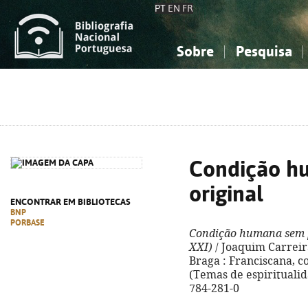
PT
EN
FR
Sobre
Pesquisa
Sobre a Bibliografia Nacional
Simples
Conhecimento, Informação...
Conhecimento, Informação...
Combinada
A
Ciências sociais...
Ciências sociais...
Arte, desporto...
Arte, desporto...
Condição h
original
ENCONTRAR EM BIBLIOTECAS
BNP
PORBASE
Condição humana sem p
XXI)
/ Joaquim Carreir
Braga : Franciscana, cop
(Temas de espiritualid
784-281-0