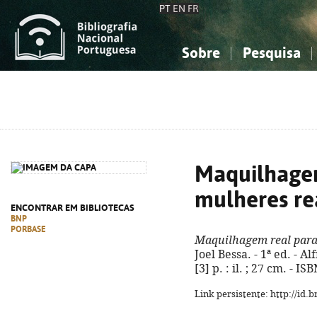
PT
EN
FR
Sobre
Pesquisa
Sobre a Bibliografia Nacional
Simples
Conhecimento, Informação...
Conhecimento, Informação...
Combinada
A
Ciências sociais...
Ciências sociais...
Arte, desporto...
Arte, desporto...
Maquilhagem
mulheres re
ENCONTRAR EM BIBLIOTECAS
BNP
PORBASE
Maquilhagem real para
Joel Bessa. - 1ª ed. - A
[3] p. : il. ; 27 cm. - 
Link persistente: http://id