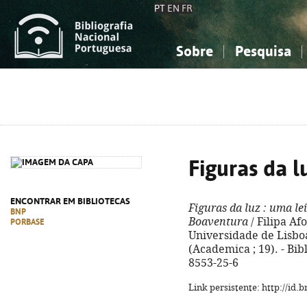
PT
EN
FR
Sobre
Pesquisa
Sobre a Bibliografia Nacional
Simples
Conhecimento, Informação...
Conhecimento, Informação...
Combinada
A
Ciências sociais...
Ciências sociais...
Arte, desporto...
Arte, desporto...
Figuras da l
ENCONTRAR EM BIBLIOTECAS
Figuras da luz
: uma lei
BNP
Boaventura
/ Filipa Af
PORBASE
Universidade de Lisboa,
(Academica ; 19). - Bib
8553-25-6
Link persistente: http://id