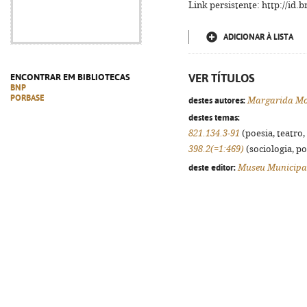
Link persistente: http://id
ADICIONAR À LISTA
VER TÍTULOS
ENCONTRAR EM BIBLIOTECAS
BNP
PORBASE
destes autores:
Margarida Mor
destes temas:
821.134.3-91
(poesia, teatro,
398.2(=1:469)
(sociologia, pol
deste editor:
Museu Municipa