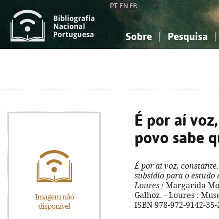
PT
EN
FR
Sobre
Pesquisa
Sobre a Bibliografia Nacional
Simples
Conhecimento, Informação...
Conhecimento, Informação...
Combinada
A
Ciências sociais...
Ciências sociais...
Arte, desporto...
Arte, desporto...
É por aí voz,
povo sabe q
É por aí voz, constante.
subsídio para o estudo 
Loures
/ Margarida Mor
Galhoz. - Loures : Muse
ISBN 978-972-9142-35-