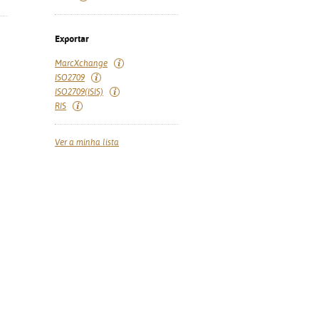
Exportar
MarcXchange
ISO2709
ISO2709(ISIS)
RIS
Ver a minha lista