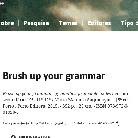
FR
Sobre
Pesquisa
Temas
Editores
Tipo 
obre a Bibliografia Nacional
imples
onhecimento, Informação...
onhecimento, Informação...
Combinada
A minha lista
Como utilizar
Filosofia, psicologia...
Filosofia, psicologia...
Perguntas frequente
iências sociais...
iências sociais...
Ciências exatas e naturais...
Ciências exatas e naturais...
rte, desporto...
rte, desporto...
Literatura, linguística...
Literatura, linguística...
Brush up your grammar
Brush up your grammar
: gramática prática de inglês
/ ensino
secundário 10º, 11º 12º / Maria Manuela Sottomayor. - [5ª ed.]. -
Porto : Porto Editora, 2015. - 352 p. ; 25 cm. - ISBN 978-972-0-
01928-8
Link persistente: http://id.bnportugal.gov.pt/bib/bibnacional/1905682
ADICIONAR À LISTA