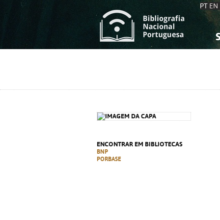
PT
EN
S
S
C
C
C
C
A
A
ENCONTRAR EM BIBLIOTECAS
BNP
PORBASE