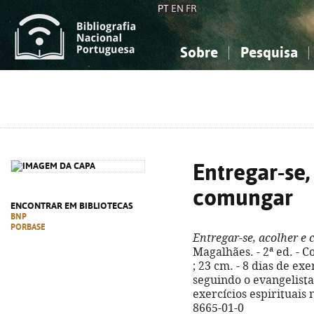
PT
EN
FR
Sobre
Pesquisa
Sobre a Bibliografia Nacional
Simples
Conhecimento, Informação...
Conhecimento, Informação...
Combinada
A
Ciências sociais...
Ciências sociais...
Arte, desporto...
Arte, desporto...
Entregar-se,
comungar
ENCONTRAR EM BIBLIOTECAS
BNP
PORBASE
Entregar-se, acolher e
Magalhães. - 2ª ed. - Co
; 23 cm. - 8 dias de exe
seguindo o evangelista
exercícios espirituais 
8665-01-0