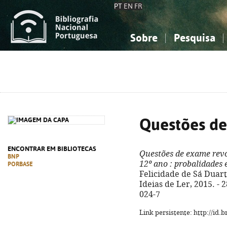
PT
EN
FR
Sobre
Pesquisa
Sobre a Bibliografia Nacional
Simples
Conhecimento, Informação...
Conhecimento, Informação...
Combinada
A
Ciências sociais...
Ciências sociais...
Arte, desporto...
Arte, desporto...
Questões de
ENCONTRAR EM BIBLIOTECAS
Questões de exame rev
BNP
12º ano
: probalidades 
PORBASE
Felicidade de Sá Duarte.
Ideias de Ler, 2015. - 2
024-7
Link persistente: http://id