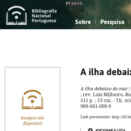
PT
EN
FR
Sobre
Pesquisa
Sobre a Bibliografia Nacional
Simples
Conhecimento, Informação...
Conhecimento, Informação...
Combinada
A
Ciências sociais...
Ciências sociais...
Arte, desporto...
Arte, desporto...
A ilha deba
A ilha debaixo do mar
/
; rev. Luís Milheiro, Ru
511 p. ; 23 cm. - Tít. or
989-681-000-9
Link persistente: http://id
ADICIONAR À LISTA