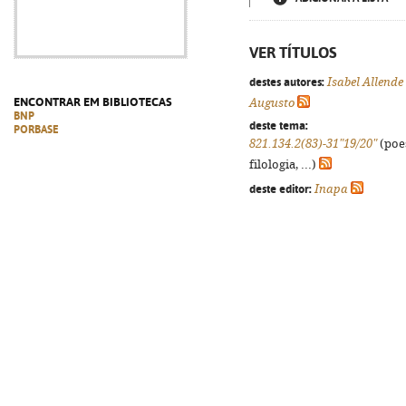
VER TÍTULOS
destes autores:
Isabel Allende
ENCONTRAR EM BIBLIOTECAS
Augusto
BNP
deste tema:
PORBASE
821.134.2(83)-31"19/20"
(poes
filologia, ...)
deste editor:
Inapa